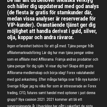
De har allt du behöver tekniska verktyg
och håller dig uppdaterad med god analys
(de flesta är gratis för stamkunder där,
medan vissa analyser är reserverade för
VIP-kunder). Ovanstående tjänst ger dig
möjlighet att handla derivat i guld, silver,
olja, koppar och andra råvaror.
Ingen erfarenhet behövs för att gå med. Tjäna pengar från
affiliatemarknadsföring Lär dig hur man tjäna pengar online
som en affiliate med Affilorama. Främja andras produkter och
tjäna pengar för dig själv. Vi visar dig hur! Skapa ditt gratis
Affilorama-medlemskap och börja idag! Forex valutahandel
med god avkastning. Efter många härliga svar från nya kunder i
Sverige frågar jag nu vilka fler som är intresserade av Forex
trading, CFD, futures samt handel med optioner i just denna
grupp? Nya casinon 2021. 2021 kommer att bli ett
superspännande år. Utveckling har gått i raketfart de sista