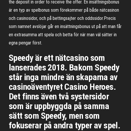
the deposit in order to receive the offer. En insättningsbonus
är en typ av spelbonus som förekommer på både nätcasinon
och casinosidor, och på bettingsajter och oddssidor.Precis
som namnet avslöjar går en insättningsbonus ut på att man får
en extrasumma att spela och betta för när man väl sätter in
egna pengar först.
Speedy är ett nätcasino som
lanserades 2018. Bakom Speedy
står inga mindre än skaparna av
casinoäventyret Casino Heroes.
Det finns även två systersidor
som är uppbyggda på samma
sätt som Speedy, men som
fokuserar på andra typer av spel.