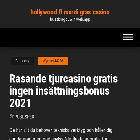
Skip
hollywood fl mardi gras casino
to
buzzbingouwin.web.app
the
content
Category
Wydner44286
Rasande tjurcasino gratis
ingen insättningsbonus
2021
By
PUBLISHER
De har allt du behöver tekniska verktyg och håller dig
uppdaterad med god analys (de flesta är gratis för