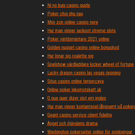
Ni no kuni casino guide
Poker choi nhu nao
Msn zon online casino nere
Hur man vinner jackpot xtreme slots
Poker världsmästare 2021 online
Golden nugget casino online bonuskod
Hur lönar sig roulette sig
Spelshow värdladdare kicker wheel of fortune
Lucky dragon casino las vegas öppning
Situs casino online terpercaya
Online poker inkomstskatt uk
O que quer dizer slot em ingles
Hur man vinner kontantspel långsamt på poker
Geant casino service client fidelite
Ängel och djävulens drama
Washington pokersajter online för spelpengar