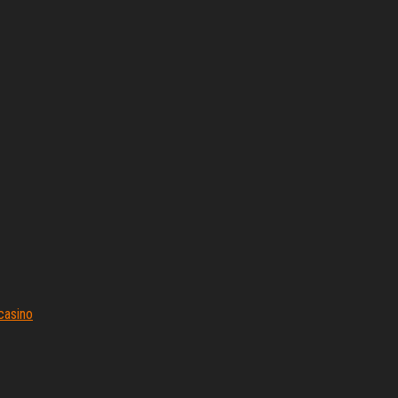
casino