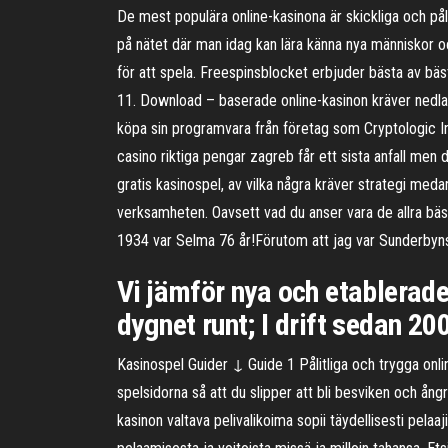
De mest populära online-kasinona är skickliga och påli
på nätet där man idag kan lära känna nya människor o
för att spela. Freespinsblocket erbjuder bästa av bästa
11. Download – baserade online-kasinon kräver nedla
köpa sin programvara från företag som Cryptologic In
casino riktiga pengar zagreb får ett sista anfall men 
gratis kasinospel, av vilka några kräver strategi me
verksamheten. Oavsett vad du anser vara de allra bäs
1934 var Selma 76 år!Förutom att jag var Sunderby
Vi jämför nya och etablerade
dygnet runt; I drift sedan 2
Kasinospel Guider ↓ Guide 1 Pålitliga och trygga onlin
spelsidorna så att du slipper att bli besviken och ång
kasinon valtava pelivalikoima sopii täydellisesti pelaaj