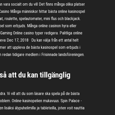
n vara socialt om du vill Det finns många olika platser
Casino Många människor hittar bästa online kasinospel
at, roulette, spelautomater, mini flus och blackjack.
el som erbjuds. Många online casinon hyra eller
ming Online casino typer redigera. Palitliga online
eva Dec 17, 2018 · Du kan välja från ett antal helt
mmer att uppleva de bästa kasinospel som erbjuds i
h redan tidigare medlem i Frisinnade landsföreningen.
å att du kan tillgänglig
ra. Vi vill att du som läsare ska spela på de bästa
 problem. Online-kasinopelien mukavuus. Spin Palace -
isäksi älypuhelimilla ja tableteilla, joten voit nauttia