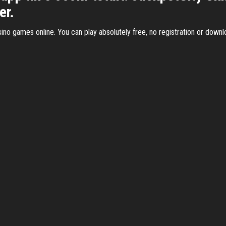
er.
ino games online. You can play absolutely free, no registration or downl