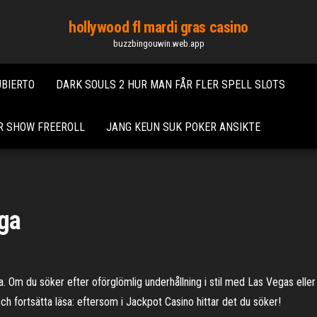
hollywood fl mardi gras casino
buzzbingouwin.web.app
UBIERTO
DARK SOULS 2 HUR MAN FÅR FLER SPELL SLOTS
R SHOW FREEROLL
JANG KEUN SUK POKER ANSIKTE
iga
 Om du söker efter oförglömlig underhållning i stil med Las Vegas eller
och fortsätta läsa: eftersom i Jackpot Casino hittar det du söker!