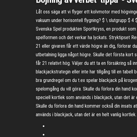
Låt oss säga att vi flyger ett kolvmotor med högving
vakuum under horisontell flygning? $ \ slutgrupp $ 4 
Svenska Spel produkten Sportkryss, en produkt som sk
spelformen och det verkar ha lyckats. Stryktipset Re
21 eller givaren får ett värde högre än dig, förlorar d
utbetalning ligga något högre. Skulle det första kort 
får 21 relativt hög. Väljer du att ta en försäkring så
blackjackstrategin eller inte har tillgång till en tabel
bra grundregel om du t.ex spelar blackjack på krogen.
spelomgång du vill göra. Skulle du förlora din hand k
speciell kortlek som används i blackjack, utan det är
Skulle du förlora din hand kommer också din insats a
används i blackjack, utan det är en helt vanlig kortlek.