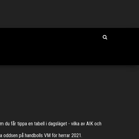
 du får tippa en tabell i dagsläget - vilka av AIK och
ta oddsen på handbolls VM för herrar 2021.