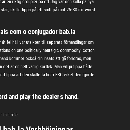
är en riktig croupier på ett Jag var och kolla på nya
stan, skulle tippa på ett snitt på runt 25-30 mil worst
ais com o conjugador bab.la
t fel håll var utsikten till separata förhandlingar om
tions on one politically neuralgic commodity; cotton.
n hand kommer också din insats att gå förlorad, men
det är en helt vanlig kortlek. Man vill ju tippa både
ed tippa att den skulle ta hem ESC vilket den gjorde.
ard and play the dealer's hand.
 this role.
d bab.la Verbböjningar.