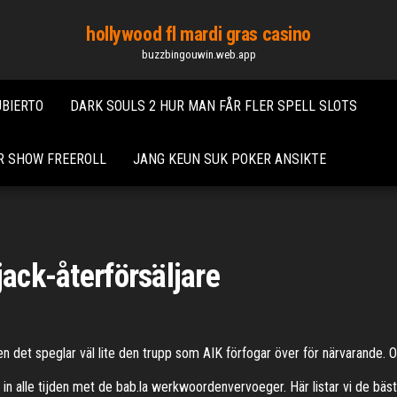
hollywood fl mardi gras casino
buzzbingouwin.web.app
UBIERTO
DARK SOULS 2 HUR MAN FÅR FLER SPELL SLOTS
R SHOW FREEROLL
JANG KEUN SUK POKER ANSIKTE
jack-återförsäljare
en det speglar väl lite den trupp som AIK förfogar över för närvarande. Om
 alle tijden met de bab.la werkwoordenvervoeger. Här listar vi de bäs