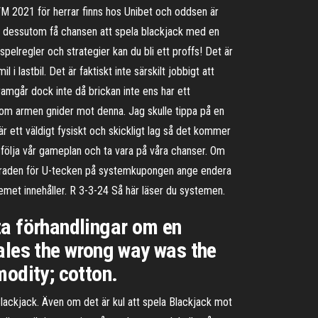
M 2021 för herrar finns hos Unibet och oddsen är
 dessutom få chansen att spela blackjack med en
spelregler och strategier kan du bli ett proffs! Det är
l i lastbil. Det är faktiskt inte särskilt jobbigt att
framgår dock inte då brickan inte ens har ett
 om armen gnider mot denna. Jag skulle tippa på en
ett väldigt fysiskt och skickligt lag så det kommer
 följa vår gameplan och ta vara på våra chanser. Om
du i raden för U-tecken på systemkupongen ange endera
stemet innehåller. R 3-3-24 Så här läser du systemen.
ata förhandlingar om en
ales the wrong way was the
modity; cotton.
lackjack. Även om det är kul att spela Blackjack mot