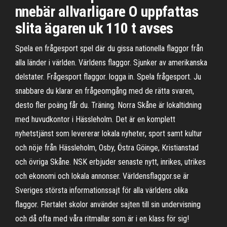
nnebär allvarligare O uppfattas
slita ägaren uk 110 t avses
Spela en frågesport spel där du gissa nationella flaggor från
alla länder i världen. Världens flaggor. Sjunker av amerikanska
delstater. Frågesport flaggor. logga in. Spela frågesport. Ju
snabbare du klarar en frågeomgång med de rätta svaren,
desto fler poäng får du. Träning. Norra Skåne är lokaltidning
med huvudkontor i Hässleholm. Det är en komplett
nyhetstjänst som levererar lokala nyheter, sport samt kultur
och nöje från Hässleholm, Osby, Östra Göinge, Kristianstad
och övriga Skåne. NSK erbjuder senaste nytt, inrikes, utrikes
och ekonomi och lokala annonser. Världensflaggor.se är
Sveriges största informationssajt för alla världens olika
flaggor. Flertalet skolor använder sajten till sin undervisning
och då ofta med våra ritmallar som är i en klass för sig!