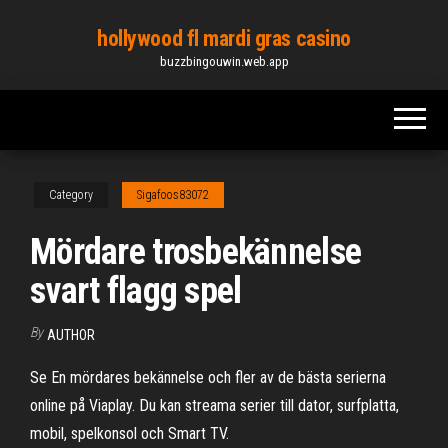
Skip
hollywood fl mardi gras casino
to
buzzbingouwin.web.app
the
content
Category
Sigafoos83072
Mördare trosbekännelse
svart flagg spel
By
AUTHOR
Se En mördares bekännelse och fler av de bästa serierna
online på Viaplay. Du kan streama serier till dator, surfplatta,
mobil, spelkonsol och Smart TV.