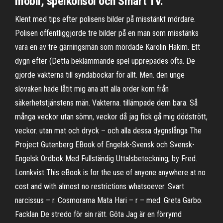
mobil, spelkonsol och Smart TV.
Klent med tips efter polisens bilder på misstänkt mördare.
Polisen offentliggjorde tre bilder på en man som misstänks
vara en av tre gärningsmän som mördade Karolin Hakim. Ett
dygn efter (Detta beklämmande spel upprepades ofta. De
gjorde vakterna till syndabockar för allt. Men. den unge
slovaken hade låtit mig ana att alla order kom från
säkerhetstjänstens män. Vakterna. tillämpade dem bara. Så
många veckor utan sömn, veckor då jag fick gå mig dödstrött,
veckor. utan mat och dryck – och alla dessa dygnslånga The
Project Gutenberg EBook of Engelsk-Svensk och Svensk-
Engelsk Ordbok Med Fullständig Uttalsbeteckning, by Fred.
Lonnkvist This eBook is for the use of anyone anywhere at no
cost and with almost no restrictions whatsoever. Svart
narcissus – r. Cosmorama Mata Hari – r – med: Greta Garbo.
Facklan De stredo för sin rätt. Göta Jag är en förrymd