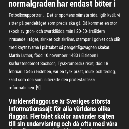
normalgraden har endast böter i
Fotbollssupportrar … Det är sportens sämsta sida. Igår kväll: vi
sitter på pendeltåget som precis ska gå. Då kommer en stor
skock av grön- och svartklädda män i 20-30-årsåldern
inrusande i tåget, skriker och skränar, stampar i golvet och slår
med knytnävarna i plåttaket så pengeltågsvagnen skakar.
Martin Luther, född 10 november 1483 i Eisleben i
Kurfurstendömet Sachsen, Tysk-romerska riket, död 18
februari 1546 i Eisleben, var en tysk präst, munk och teolog,
känd som den som initierade den protestantiska
reformationen. [9]
Världensflaggor.se är Sveriges största
informationssajt för alla världens olika
flaggor. Flertalet skolor använder sajten
till sin undervisning och då ofta med våra