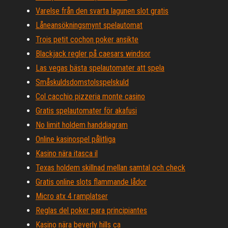
Varelse från den svarta lagunen slot gratis
Låneansökningsmynt spelautomat
Trois petit cochon poker ansikte
Blackjack regler på caesars windsor
Las vegas bästa spelautomater att spela
Småskuldsdomstolsspelskuld
Col cacchio pizzeria monte casino
Gratis spelautomater för akafusi
No limit holdem handdiagram
Online kasinospel pålitliga
Kasino nära itasca il
Texas holdem skillnad mellan samtal och check
Gratis online slots flammande lådor
Micro atx 4 ramplatser
Reglas del poker para principiantes
Kasino nära beverly hills ca