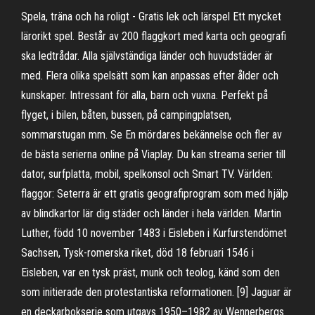
Spela, träna och ha roligt - Gratis lek och lärspel Ett mycket
lärorikt spel. Består av 200 flaggkort med karta och geografi
ska ledtrådar. Alla självständiga länder och huvudstäder är
med. Flera olika spelsätt som kan anpassas efter ålder och
kunskaper. Intressant för alla, barn och vuxna. Perfekt på
flyget, i bilen, båten, bussen, på campingplatsen,
sommarstugan mm. Se En mördares bekännelse och fler av
de bästa serierna online på Viaplay. Du kan streama serier till
dator, surfplatta, mobil, spelkonsol och Smart TV. Världen:
flaggor: Seterra är ett gratis geografiprogram som med hjälp
av blindkartor lär dig städer och länder i hela världen. Martin
Luther, född 10 november 1483 i Eisleben i Kurfurstendömet
Sachsen, Tysk-romerska riket, död 18 februari 1546 i
Eisleben, var en tysk präst, munk och teolog, känd som den
som initierade den protestantiska reformationen. [9] Jaguar är
en deckarbokserie som utgavs 1950–1982 av Wennerbergs