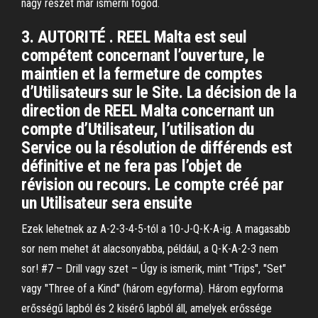
nagy részét már ismerni fogod.
3. AUTORITÉ . REEL Malta est seul
compétent concernant l’ouverture, le
maintien et la fermeture de comptes
d’Utilisateurs sur le Site. La décision de la
direction de REEL Malta concernant un
compte d’Utilisateur, l’utilisation du
Service ou la résolution de différends est
définitive et ne fera pas l’objet de
révision ou recours. Le compte créé par
un Utilisateur sera ensuite
Ezek lehetnek az A-2-3-4-5-tól a 10-J-Q-K-A-ig. A magasabb
sor nem mehet át alacsonyabba, például, a Q-K-A-2-3 nem
sor! #7 – Drill vagy szet – Úgy is ismerik, mint "Trips", "Set"
vagy "Three of a Kind" (három egyforma). Három egyforma
erősségű lapból és 2 kisérő lapból áll, amelyek erőssége