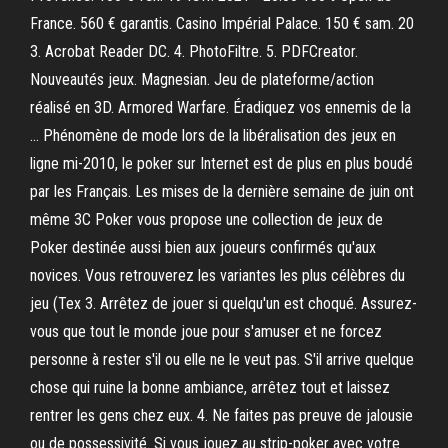
France. 560 € garantis. Casino Impérial Palace. 150 € sam. 20
3. Acrobat Reader DC. 4. PhotoFiltre. 5. PDFCreator.
Nouveautés jeux. Magnesian. Jeu de plateforme/action
réalisé en 3D. Armored Warfare. Éradiquez vos ennemis de la
… Phénomène de mode lors de la libéralisation des jeux en
ligne mi-2010, le poker sur Internet est de plus en plus boudé
par les Français. Les mises de la dernière semaine de juin ont
même 3C Poker vous propose une collection de jeux de
Poker destinée aussi bien aux joueurs confirmés qu'aux
novices. Vous retrouverez les variantes les plus célèbres du
jeu (Tex 3. Arrêtez de jouer si quelqu'un est choqué. Assurez-
vous que tout le monde joue pour s'amuser et ne forcez
personne à rester s'il ou elle ne le veut pas. S'il arrive quelque
chose qui ruine la bonne ambiance, arrêtez tout et laissez
rentrer les gens chez eux. 4. Ne faites pas preuve de jalousie
ou de possessivité. Si vous jouez au strip-poker avec votre