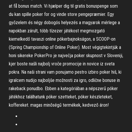
at få bonus match. Vi hjælper dig til gratis bonuspenge som
du kan spille poker for og vinde store pengepræmier. Egy
győzelem és négy dobogós helyezés a magyarok mérlege a
napokban zárult, több tízezer játékost megmozgató
kiemelkedő tavaszi online pókerbajnokságon, a SCOOP-on
(Spring Championship of Online Poker). Most végigtekintjük a
honi sikereke PokerPro je največja poker skupnost v Sloveniji,
kjer boste našli najbolj vroče promocije in novice iz sveta
pokra. Na naši strani vam ponujamo pestro izbiro poker hiš, ki
igralcem nudijo najboljše možnosti za igro, odlične bonuse in
rakeback ponudbo. Ebben a kategóriában a népszerű póker
játékhoz találhatunk póker szetteket, póker készleteket,
koffereket. magas minőségű termékek, kedvező áron!