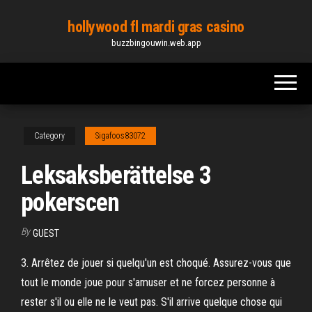
Skip
hollywood fl mardi gras casino
to
buzzbingouwin.web.app
the
content
Category
Sigafoos83072
Leksaksberättelse 3
pokerscen
By
GUEST
3. Arrêtez de jouer si quelqu'un est choqué. Assurez-vous que
tout le monde joue pour s'amuser et ne forcez personne à
rester s'il ou elle ne le veut pas. S'il arrive quelque chose qui