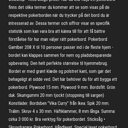
finns det olika termer du kommer att se som visas på de
respektive pokerborden när du trycker på det bord du är
intresserad av. Dessa termer och siffror visar en specifik
statistik som kan vara bra att känna till för att få bättre
förståelse för hur man väljer rätt pokerbord. Pokerbord
Gamlber 208 X til 10 personer passer ind i de fleste hjem -
bordet kan klappes sammen for nem og pladsbesparende
opbevaring. Den helt perfekte størrelse til hjemmebrug.
Bordet er med grønt klæde og polstret kant, som gør det
behageligt at sidde ved. Det här behöver du för att bygga ett
pokerbord. Plywood 15 mm. Plywood 9 mm. Bordsfilt. Grön
duk. Skumgummi 20 mm tjockt (stoppning till sargen)
Konstläder. Bordsben ”Vika Curry” från Ikea. Spik 20 mm.
Trälim. Skruv 4 x 30 mm. Häftklammer, 8 mm långa. Summa:
cirka 3 000 kr. Bra verktyg för pokerbordet. Sticksåg •
Skruvdragare Pokerbord, Håndlavet, Special lavet pokerbord