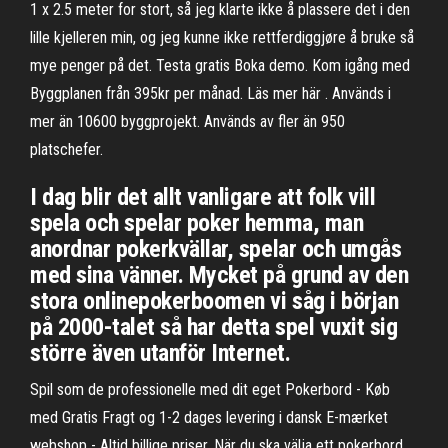
1 x 2.5 meter for stort, så jeg klarte ikke å plassere det i den
lille kjelleren min, og jeg kunne ikke rettferdiggjøre å bruke så
mye penger på det. Testa gratis Boka demo. Kom igång med
Byggplanen från 395kr per månad. Läs mer här . Används i
mer än 10600 byggprojekt. Används av fler än 950
platschefer.
I dag blir det allt vanligare att folk vill
spela och spelar poker hemma, man
anordnar pokerkvällar, spelar och umgås
med sina vänner. Mycket på grund av den
stora onlinepokerboomen vi såg i början
på 2000-talet så har detta spel vuxit sig
större även utanför Internet.
Spil som de professionelle med dit eget Pokerbord - Køb
med Gratis Fragt og 1-2 dages levering i dansk E-mærket
webshop - Altid billige priser. När du ska välja ett pokerbord