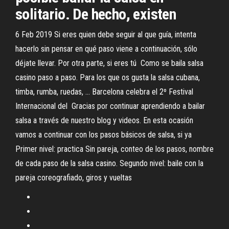
solitario. De hecho, existen
6 Feb 2019 Si eres quien debe seguir al que guía, intenta
hacerlo sin pensar en qué paso viene a continuación, sólo
déjate llevar. Por otra parte, si eres tú Como se baila salsa
casino paso a paso. Para los que os gusta la salsa cubana,
timba, rumba, ruedas, … Barcelona celebra el 2º Festival
Internacional del Gracias por continuar aprendiendo a bailar
salsa a través de nuestro blog y videos. En esta ocasión
vamos a continuar con los pasos básicos de salsa, si ya
Primer nivel: practica Sin pareja, conteo de los pasos, nombre
de cada paso de la salsa casino. Segundo nivel: baile con la
pareja coreografiado, giros y vueltas