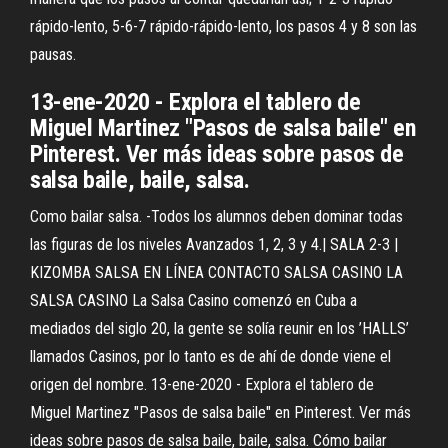
rápido-lento, 5-6-7 rápido-rápido-lento, los pasos 4 y 8 son las
pausas.
13-ene-2020 - Explora el tablero de
Miguel Martinez "Pasos de salsa baile" en
Pinterest. Ver más ideas sobre pasos de
salsa baile, baile, salsa.
Como bailar salsa. -Todos los alumnos deben dominar todas
las figuras de los niveles Avanzados 1, 2, 3 y 4.| SALA 2-3 |
KIZOMBA SALSA EN LÍNEA CONTACTO SALSA CASINO LA
SALSA CASINO La Salsa Casino comenzó en Cuba a
mediados del siglo 20, la gente se solía reunir en los ’HALLS’
llamados Casinos, por lo tanto es de ahí de donde viene el
origen del nombre. 13-ene-2020 - Explora el tablero de
Miguel Martinez "Pasos de salsa baile" en Pinterest. Ver más
ideas sobre pasos de salsa baile, baile, salsa. Cómo bailar